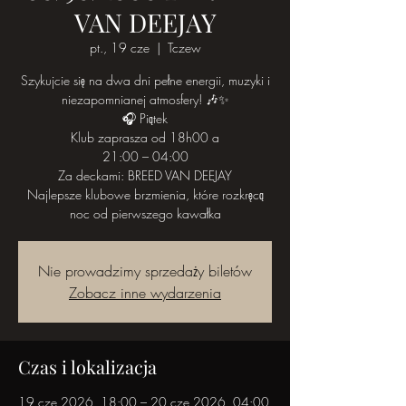
VAN DEEJAY
pt., 19 cze
  |  
Tczew
Szykujcie się na dwa dni pełne energii, muzyki i
niezapomnianej atmosfery! 🎶✨
🎧 Piątek
Klub zaprasza od 18h00 a
21:00 – 04:00
Za deckami: BREED VAN DEEJAY
Najlepsze klubowe brzmienia, które rozkręcą
noc od pierwszego kawałka
Nie prowadzimy sprzedaży biletów
Zobacz inne wydarzenia
Czas i lokalizacja
19 cze 2026, 18:00 – 20 cze 2026, 04:00