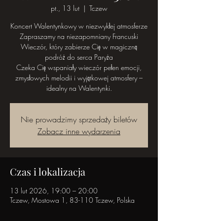
pt., 13 lut
  |  
Tczew
Koncert Walentynkowy w niezwykłej atmosferze
Zapraszamy na niezapomniany Francuski
Wieczór, który zabierze Cię w magiczną
podróż do serca Paryża
Czeka Cię wspaniały wieczór pełen emocji,
zmysłowych melodii i wyjątkowej atmosfery –
Nie prowadzimy sprzedaży biletów
Zobacz inne wydarzenia
Czas i lokalizacja
13 lut 2026, 19:00 – 20:00
Tczew, Mostowa 1, 83-110 Tczew, Polska