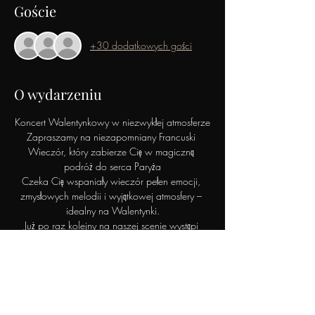
Goście
+30 dodatkowych gości
O wydarzeniu
Koncert Walentynkowy w niezwykłej atmosferze
Zapraszamy na niezapomniany Francuski 
Wieczór, który zabierze Cię w magiczną 
podróż do serca Paryża
Czeka Cię wspaniały wieczór pełen emocji, 
zmysłowych melodii i wyjątkowej atmosfery – 
idealny na Walentynki.
Już po raz kolejny na naszej scenie wystąpi 
Ashley Fortes – utalentowana artystka prosto z 
Paryża, której głos oczarowuje publiczność. Na 
co dzień występuje w paryskich klubach 
muzycznych, a jej interpretacje utworów Céline 
Dion doprowadziły ją do finału prestiżowego 
konkursu Nouvelle Star.