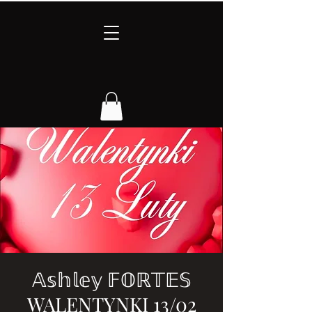
𝔸𝕤𝕙𝕝𝕖𝕪 𝔽𝕆ℝ𝕋𝔼𝕊
WALENTYNKI 13/02