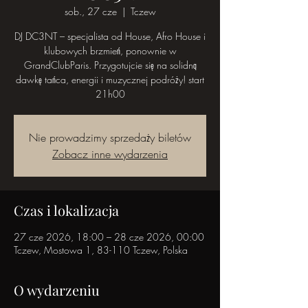
sob., 27 cze
  |  
Tczew
DJ DC3NT – specjalista od House, Afro House i
klubowych brzmień, ponownie w
GrandClubParis. Przygotujcie się na solidną
dawkę tańca, energii i muzycznej podróży! start
21h00
Nie prowadzimy sprzedaży biletów
Zobacz inne wydarzenia
Czas i lokalizacja
27 cze 2026, 18:00 – 28 cze 2026, 00:00
Tczew, Mostowa 1, 83-110 Tczew, Polska
O wydarzeniu