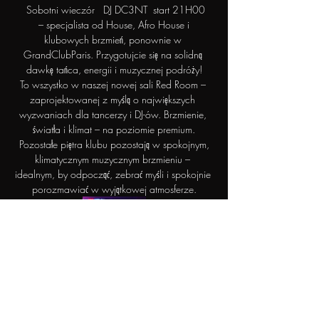
 Sobotni wieczór   DJ DC3NT  start 21H00
 – specjalista od House, Afro House i 
klubowych brzmień, ponownie w 
GrandClubParis. Przygotujcie się na solidną 
dawkę tańca, energii i muzycznej podróży!
To wszystko w naszej nowej sali Red Room – 
zaprojektowanej z myślą o największych 
wyzwaniach dla tancerzy i DJ-ów. Brzmienie, 
światła i klimat – na poziomie premium.
 Pozostałe piętra klubu pozostają w spokojnym, 
klimatycznym muzycznym brzmieniu – 
idealnym, by odpocząć, zebrać myśli i spokojnie 
porozmawiać w wyjątkowej atmosferze.